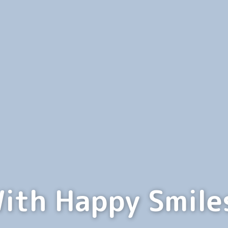
北九州市門司区の私
ith Happy Smile